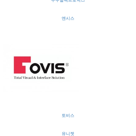
엔시스
토비스
유니젯