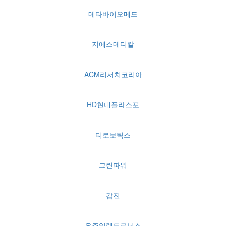
메타바이오메드
지에스메디칼
ACM리서치코리아
HD현대플라스포
티로보틱스
그린파워
갑진
우주일렉트로닉스