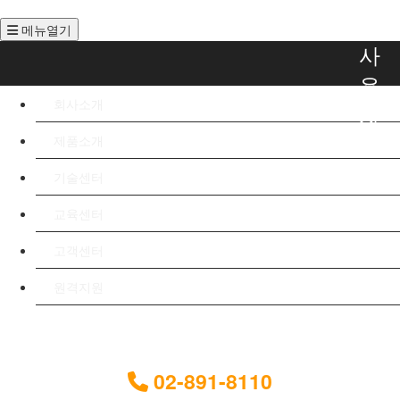
메뉴열기
사
용
회사소개
자
메
제품소개
뉴
기술센터
교육센터
고객센터
원격지원
02-891-8110